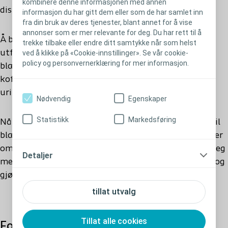
kombinere denne informasjonen med annen
diskuteres med helsepersonell.
informasjon du har gitt dem eller som de har samlet inn
fra din bruk av deres tjenester, blant annet for å vise
annonser som er mer relevante for deg. Du har rett til å
Å begrense væskeinntaket i en time eller to før sex,
trekke tilbake eller endre ditt samtykke når som helst
utføre intermitterende kateterisering eller tømme
ved å klikke på «Cookie-innstillinger». Se vår cookie-
policy og personvernerklæring for mer informasjon.
blæren rett før seksuell aktivitet, og unngå alkohol,
koffein og tobakk, kan også bidra til å redusere
3
urininkontinens.
Nødvendig
Egenskaper
Statistikk
Markedsføring
Når du snakker med legen om bekymringer knyttet til
blære- eller tarmhelse, kan det også åpne for samtaler
om mulige seksuelle utfordringer. Legen kan hjelpe deg
Detaljer
med råd om hvordan du kan lindre disse problemene og
gjøre fysisk intimitet mer komfortabelt.
tillat utvalg
Tillat alle cookies
Forståelse av seksuelle vansker hos