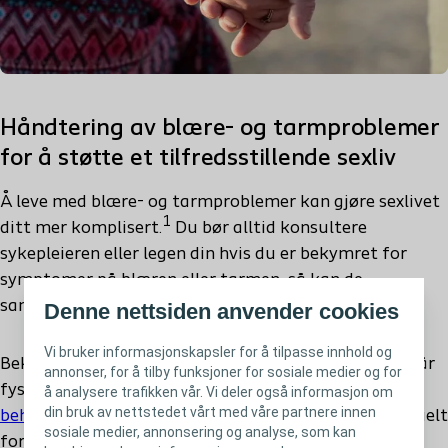
Håndtering av blære- og tarmproblemer
for å støtte et tilfredsstillende sexliv
Å leve med blære- og tarmproblemer kan gjøre sexlivet
1
ditt mer komplisert.
Du bør alltid konsultere
sykepleieren eller legen din hvis du er bekymret for
symptomer på blæren eller tarmen, så kan de
samarbeide med deg for å finne en passende løsning.
Denne nettsiden anvender cookies
Vi bruker informasjonskapsler for å tilpasse innhold og
Bekymringer om inkontinens kan føre til at du unngår
annonser, for å tilby funksjoner for sosiale medier og for
4
fysisk intimitet.
Transanal irrigasjon
og/eller
å analysere trafikken vår. Vi deler også informasjon om
din bruk av nettstedet vårt med våre partnere innen
behandling for urininkontinens
kan derfor være aktuelt
sosiale medier, annonsering og analyse, som kan
for å håndtere disse symptomene, og dette kan