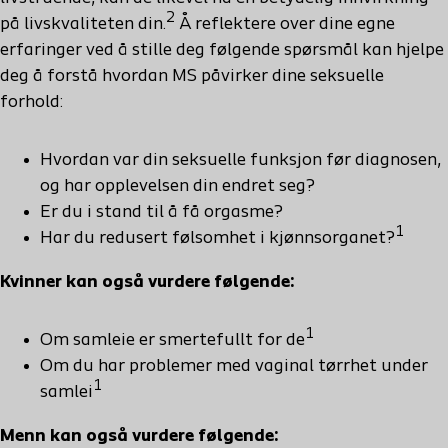
2
på livskvaliteten din.
Å reflektere over dine egne
erfaringer ved å stille deg følgende spørsmål kan hjelpe
deg å forstå hvordan MS påvirker dine seksuelle
forhold:
Hvordan var din seksuelle funksjon før diagnosen,
og har opplevelsen din endret seg?
Er du
i
stand
til
å
få
orgasme
?
1
Har du redusert følsomhet
i kjønnsorganet
?
Kvinner kan også vurdere følgende:
1
Om
samleie
er
smertefullt
for de
Om du
har
problemer
med vaginal
tørrhet
under
1
samlei
Menn kan også vurdere følgende: