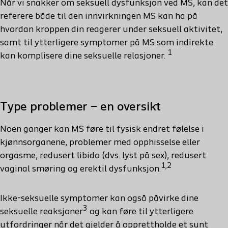
Når vi snakker om seksuell dysfunksjon ved MS, kan det
referere både til den innvirkningen MS kan ha på
hvordan kroppen din reagerer under seksuell aktivitet,
samt til ytterligere symptomer på MS som indirekte
1
kan komplisere dine seksuelle relasjoner.
Type problemer – en oversikt
Noen ganger kan MS føre til fysisk endret følelse i
kjønnsorganene, problemer med opphisselse eller
orgasme, redusert libido (dvs. lyst på sex), redusert
1,2
vaginal smøring og erektil dysfunksjon.
Ikke-seksuelle symptomer kan også påvirke dine
3
seksuelle reaksjoner
og kan føre til ytterligere
utfordringer når det gjelder å opprettholde et sunt