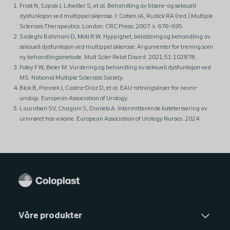
Frost N, Szpak J, Litwiller S, et al. Behandling av blære- og seksuell
dysfunksjon ved multippel sklerose. I: Cohen JA, Rudick RA (red.) Multiple
Sclerosis Therapeutics. London: CRC Press: 2007. s. 676–695.
Sadeghi Bahmani D, Motl R W. Hyppighet, belastning og behandling av
seksuell dysfunksjon ved multippel sklerose: Argumenter for trening som
ny behandlingsmetode. Mult Scler Relat Disord. 2021;51:102878.
Foley F W, Beier M. Vurdering og behandling av seksuell dysfunksjon ved
MS. National Multiple Sclerosis Society.
Blok B, Pannek J, Castro-Diaz D, et al. EAU-retningslinjer for nevro-
urologi. European Association of Urology.
Lauridsen SV, Chagani S, Daniels A. Intermitterende kateterisering av
urinrøret hos voksne. European Association of Urology Nurses. 2024.
Våre produkter