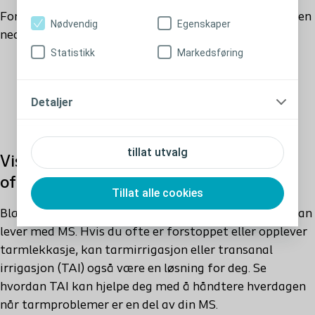
For å lære mer om selvkateterisering kan du se videoen
Nødvendig
Egenskaper
nedenfor.
Statistikk
Markedsføring
Detaljer
Kateteriseringsalternativer
tillat utvalg
Visste du at blære- og tarmproblemer
ofte henger sammen ved MS?
Tillat alle cookies
Blære- og tarmproblemer går ofte hånd i hånd når man
lever med MS. Hvis du ofte er forstoppet eller opplever
tarmlekkasje, kan
tarmirrigasjon eller
transanal
irrigasjon
(TAI)
også være en løsning for deg. Se
hvordan TAI kan hjelpe deg med å håndtere hverdagen
når tarmproblemer er en del av din MS.