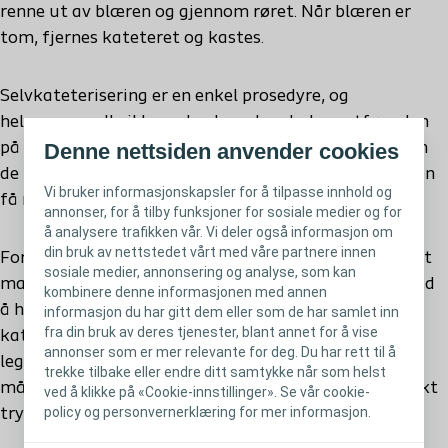
renne ut av blæren og gjennom røret. Når blæren er
tom, fjernes kateteret og kastes.
Selvkateterisering er en enkel prosedyre, og
helsepersonell vil lære deg hvordan du kan utføre den
Denne nettsiden anvender cookies
på en trygg og komfortabel måte. Med litt øvelse kan
de fleste gjennomføre selvkateterisering på bare noen
Vi bruker informasjonskapsler for å tilpasse innhold og
få minutter.
annonser, for å tilby funksjoner for sosiale medier og for
å analysere trafikken vår. Vi deler også informasjon om
din bruk av nettstedet vårt med våre partnere innen
For personer som lever med nevrogen blære, inkludert
sosiale medier, annonsering og analyse, som kan
mange med MS, kan selvkateterisering hjelpe deg med
kombinere denne informasjonen med annen
å håndtere blæretømming mer effektivt. Fordi
informasjon du har gitt dem eller som de har samlet inn
fra din bruk av deres tjenester, blant annet for å vise
kateteret kun benyttes ved behov og deretter tas ut,
annonser som er mer relevante for deg. Du har rett til å
legger selvkateterisering til rette for en mer naturlig
trekke tilbake eller endre ditt samtykke når som helst
måte å tømme blæren på, samtidig som det kan gi økt
ved å klikke på «Cookie-innstillinger». Se vår cookie-
policy og personvernerklæring for mer informasjon.
trygghet og selvstendighet i dagliglivet.