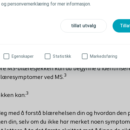
y og personvernerklæring for mer informasjon.
-blære
sjekken
og få en oversikt over
tillat utvalg
Tilla
tomene dine
 3 av 4 personer som lever med MS opplever
1
emer?
Hvis disse problemene ikke behandles, kan
Egenskaper
Statistikk
Markedsføring
valiteten din og føre til økt risiko for helseproble
re MS-blæresjekken kan du begynne å identifiser
3
blæresymptomer ved MS.
3
ekken
kan:
deg
med å forstå
blære
helsen
din
og hvordan den 
en din, selv om du ikke har merket noen sympto