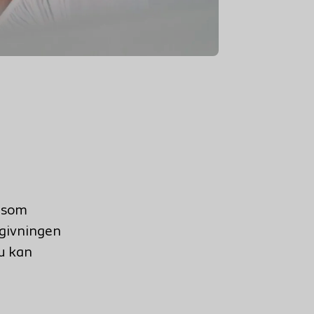
r som
dgivningen
du kan