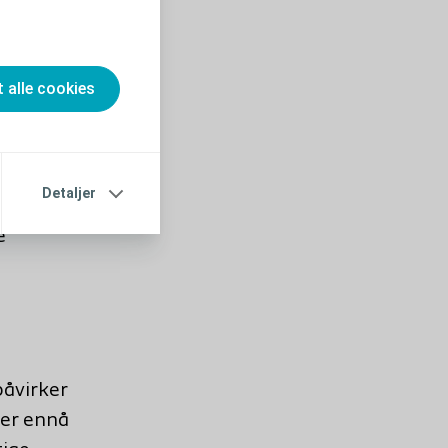
t alle cookies
 de
Detaljer
2
mer.
Ved
e
påvirker
mer ennå