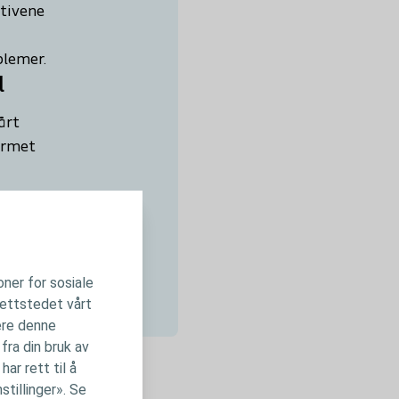
ativene
blemer.
l
årt
ormet
e
lig
oner for sosiale
nettstedet vårt
ere denne
fra din bruk av
ar rett til å
stillinger». Se