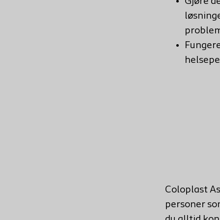
Gjøre de
løsnin
proble
Fungere
helsepe
Coloplast As
personer som
du alltid ko