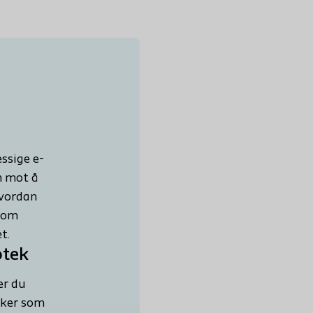
ssige e-
n mot å
hvordan
s om
t.
otek
er du
sker som