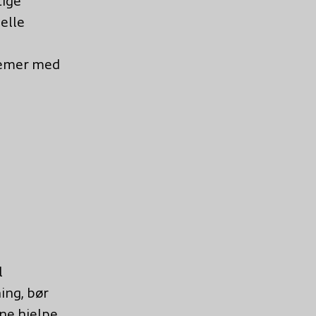
tige
elle
lemer
med
l
ing, bør
nne hjelpe