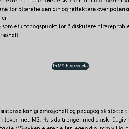
t lettere å
ta det første skrittet mot å finne de rik
gene
for
blærehelsen
din og reflektere over
potensi
mer
 som et
utgangspunkt for å diskutere blæreprob
rsonell
Ta MS-blæresjekk
sistanse kan gi emosjonell og pedagogisk støtte ti
 lever med MS. Hvis du trenger medisinsk rådgivn
ntakte MS-sykepleieren eller legen din, som vil ku