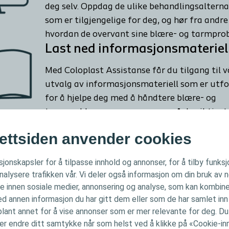
deg selv. Oppdag de ulike behandlingsaltern
som er tilgjengelige for deg, og hør fra andre
hvordan de overvant sine blære- og tarmpro
Last ned informasjonsmateriel
Med Coloplast Assistanse får du tilgang til v
utvalg av informasjonsmateriell som er utf
for å hjelpe deg med å håndtere blære- og
tarmproblemer, og som svarer på de viktigst
spørsmålene du har om symptomer på ufrivil
ettsiden anvender cookies
urin- og avføringskontroll ( ) og
behandlingsalternativer.
sjonskapsler for å tilpasse innhold og annonser, for å tilby funksj
nalysere trafikken vår. Vi deler også informasjon om din bruk av 
e innen sosiale medier, annonsering og analyse, som kan kombin
 annen informasjon du har gitt dem eller som de har samlet inn 
blant annet for å vise annonser som er mer relevante for deg. Du h
ler endre ditt samtykke når som helst ved å klikke på «Cookie-inn