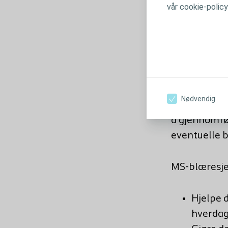
vår cookie-polic
Oppdag MS
blæresymp
Visste du at
blæreprobl
Nødvendig
påvirke livsk
å gjennomfø
eventuelle 
MS-
blæresj
Hjelpe 
hverdag