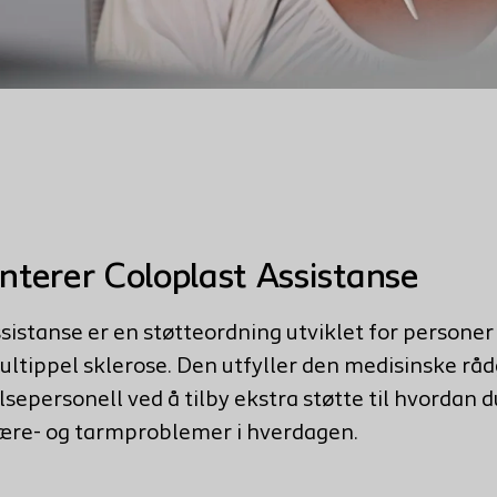
nterer Coloplast Assistanse
sistanse
er en støtteordning utviklet for persone
ltippel sklerose. Den utfyller den medisinske rå
elsepersonell ved å tilby ekstra støtte til hvordan 
ære- og tarmproblemer i hverdagen.